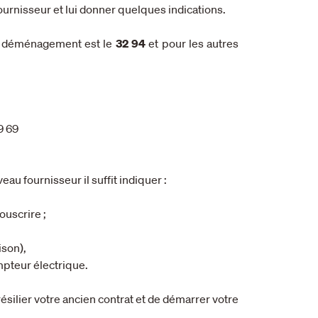
ournisseur et lui donner quelques indications.
 déménagement est le
32 94
et pour les autres
9 69
au fournisseur il suffit indiquer :
ouscrire ;
ison),
mpteur électrique.
résilier votre ancien contrat et de démarrer votre