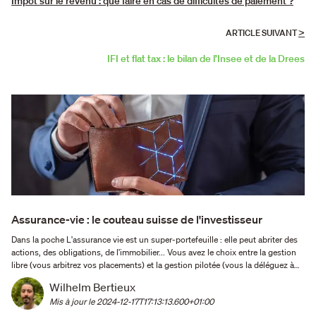
Impôt sur le revenu : que faire en cas de difficultés de paiement ?
>
ARTICLE SUIVANT
IFI et flat tax : le bilan de l’Insee et de la Drees
Assurance-vie : le couteau suisse de l'investisseur
Dans la poche L'assurance vie est un super-portefeuille : elle peut abriter des
actions, des obligations, de l'immobilier... Vous avez le choix entre la gestion
libre (vous arbitrez vos placements) et la gestion pilotée (vous la déléguez à
un mandataire). Après 8 ans, vos plus-values sont exonérées d'impôt sur le
Wilhelm Bertieux
revenu dans la limite de 4 …
Mis à jour le 
2024-12-17T17:13:13.600+01:00