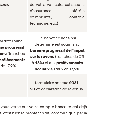
larer
.
de votre véhicule, cotisations
d’assurance, intérêts
d’emprunts, contrôle
technique, etc.)
Le bénéfice net ainsi
nsi déterminé
déterminé est soumis au
e progressif
barème progressif de l’impôt
evenu
(tranches
sur le revenu
(tranches de 0%
prélèvements
à 45%) et aux
prélèvements
 de 17,2%.
sociaux
au taux de 17,2%
formulaire annexe
2031-
SD
et déclaration de revenus.
ous verse sur votre compte bancaire est déjà
t, c’est bien le montant brut, communiqué par la