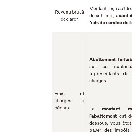
Montant reçu au titre
Revenu brut à
de véhicule,
avant 
déclarer
frais de service de 
Abattement forfai
sur les montants
représentatifs de
charges.
Frais et
charges à
déduire
Le
montant m
l’abattement est 
dessous, vous ête
payer des impôts 