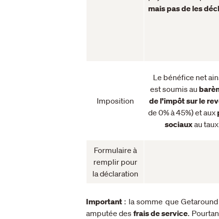
mais pas de les déc
Le bénéfice net ai
est soumis au
barèm
Imposition
de l’impôt sur le r
de 0% à 45%) et aux
sociaux
au taux
Formulaire à
remplir pour
la déclaration
Important
: l
a somme que Getaround v
amputée des
frais de service
. Pourtan