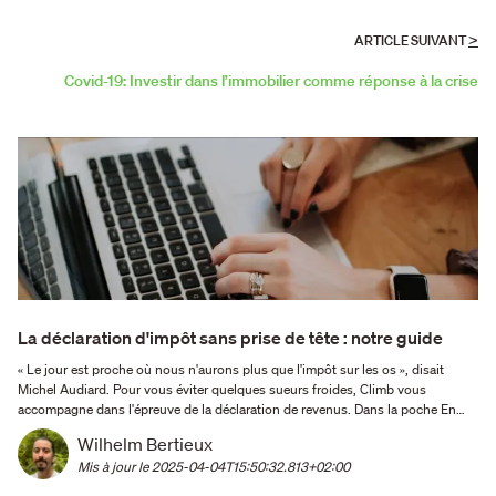
>
ARTICLE SUIVANT
Covid-19: Investir dans l’immobilier comme réponse à la crise
La déclaration d'impôt sans prise de tête : notre guide
« Le jour est proche où nous n'aurons plus que l'impôt sur les os », disait
Michel Audiard. Pour vous éviter quelques sueurs froides, Climb vous
accompagne dans l'épreuve de la déclaration de revenus. Dans la poche En
2025, la période de déclaration courra du 10 avril au 5 juin maximum (pour les
Wilhelm Bertieux
départements n°50 à 976). Depuis 2020, la …
Mis à jour le 
2025-04-04T15:50:32.813+02:00