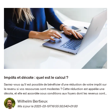
Impôts et décote : quel est le calcul ?
Saviez-vous qu’il est possible de bénéficier d’une réduction de votre impôt sur
le revenu si vos ressources sont modestes ? Cette réduction est appelée une
décote, et elle est accordée sous conditions aux foyers dont les revenus sont
considérés comme « faibles » au regard de l’administration fiscale. Comment se
Wilhelm Bertieux
calcule la décote ? Qui peut en …
Mis à jour le 
2025-03-19T16:55:30.540+01:00