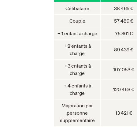
Célibataire
38 465 €
Couple
57 489 €
+ 1 enfant à charge
75 361 €
+ 2 enfants à
89 439 €
charge
+ 3 enfants à
107 053 €
charge
+ 4 enfants à
120 463 €
charge
Majoration par
personne
13 421 €
supplémentaire