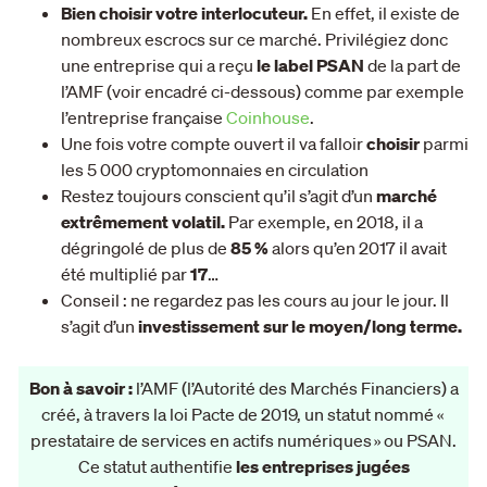
Bien choisir votre interlocuteur.
En effet, il existe de
nombreux escrocs sur ce marché. Privilégiez donc
une entreprise qui a reçu
le label PSAN
de la part de
l’AMF (voir encadré ci-dessous) comme par exemple
l’entreprise française
Coinhouse
.
Une fois votre compte ouvert il va falloir
choisir
parmi
les 5 000 cryptomonnaies en circulation
Restez toujours conscient qu’il s’agit d’un
marché
extrêmement volatil.
Par exemple, en 2018, il a
dégringolé de plus de
85 %
alors qu’en 2017 il avait
été multiplié par
17
…
Conseil : ne regardez pas les cours au jour le jour. Il
s’agit d’un
investissement sur le moyen/long terme.
Bon à savoir :
l’AMF (l’Autorité des Marchés Financiers) a
créé, à travers la loi Pacte de 2019, un statut nommé «
prestataire de services en actifs numériques » ou PSAN.
Ce statut authentifie
les entreprises jugées