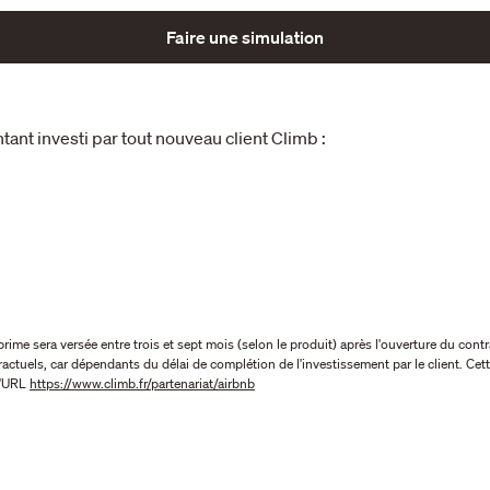
Faire une simulation
ant investi par tout nouveau client Climb :
ime sera versée entre trois et sept mois (selon le produit) après l'ouverture du contr
ntractuels, car dépendants du délai de complétion de l'investissement par le client. C
l'URL
https://www.climb.fr/partenariat/airbnb