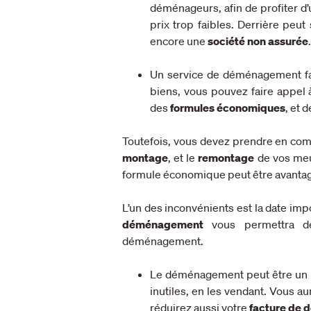
déménageurs, afin de profiter d
prix trop faibles. Derrière peu
encore une
société non assurée
.
Un service de déménagement fa
biens, vous pouvez faire appe
des
formules économiques
, et 
Toutefois, vous devez prendre en comp
montage
, et le
remontage
de vos meu
formule économique peut être avantag
L’un des inconvénients est la date i
déménagement
vous permettra de
déménagement.
Le déménagement peut être un m
inutiles, en les vendant. Vous a
réduirez aussi votre
facture de