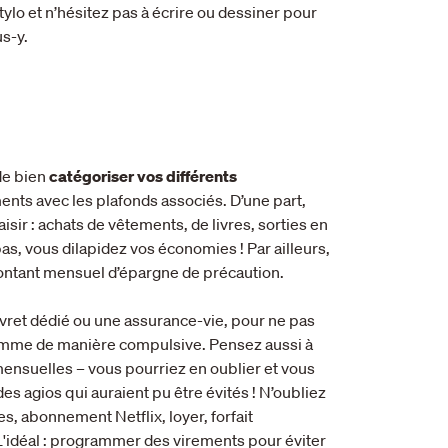
ylo et n’hésitez pas à écrire ou dessiner pour
us-y.
 de bien
catégoriser vos différents
nts avec les plafonds associés. D’une part,
isir : achats de vêtements, de livres, sorties en
 pas, vous dilapidez vos économies ! Par ailleurs,
tant mensuel d’épargne de précaution.
ivret dédié ou une assurance-vie, pour ne pas
somme de manière compulsive. Pensez aussi à
mensuelles – vous pourriez en oublier et vous
es agios qui auraient pu être évités ! N’oubliez
es, abonnement Netflix, loyer, forfait
'idéal : programmer des virements pour éviter