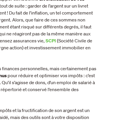
ut de suite : garder de l’argent sur un livret
t ! Du fait de l’inflation, un tel comportement
rgent. Alors, que faire de ces sommes non
ment étant risqué sur différents degrés, il faut
s qui ne réagiront pas de la même manière aux
Pensez assurances vie,
SCPI
(Société Civile de
gne action) et investissement immobilier en
os finances personnelles, mais certainement pas
enus
pour réduire et optimiser vos impôts : c’est
. Qu’il s’agisse de dons, d’un emploi de salarié à
t répertorié et conservé l’ensemble des
pôts et la fructification de son argent est un
idé, mais des outils sont à votre disposition