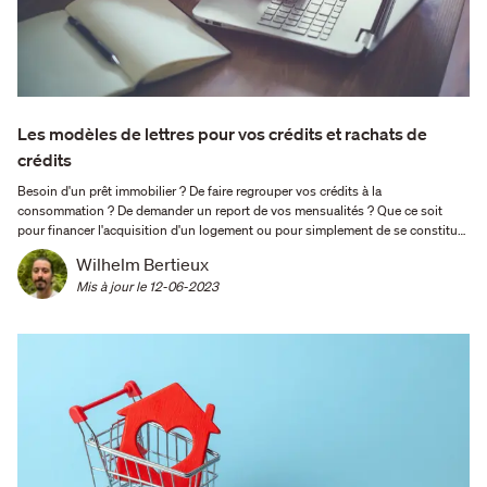
Les modèles de lettres pour vos crédits et rachats de
crédits
Besoin d'un prêt immobilier ? De faire regrouper vos crédits à la
consommation ? De demander un report de vos mensualités ? Que ce soit
pour financer l'acquisition d'un logement ou pour simplement de se constituer
une réserve de trésorerie, la plupart des demandes se font encore par courrier,
Wilhelm Bertieux
si possible recommandé avec accusé de réception …
Mis à jour le 
12-06-2023