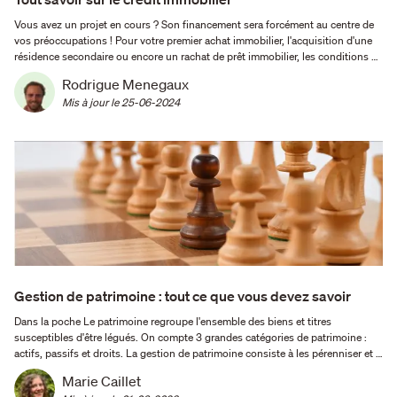
Vous avez un projet en cours ? Son financement sera forcément au centre de
vos préoccupations ! Pour votre premier achat immobilier, l'acquisition d'une
résidence secondaire ou encore un rachat de prêt immobilier, les conditions de
financement peuvent changer du tout au tout. Comment se calcule un crédit
Rodrigue Menegaux
immobilier en 2024 ? Comment être sûr …
Mis à jour le 
25-06-2024
Gestion de patrimoine : tout ce que vous devez savoir
Dans la poche Le patrimoine regroupe l'ensemble des biens et titres
susceptibles d'être légués. On compte 3 grandes catégories de patrimoine :
actifs, passifs et droits. La gestion de patrimoine consiste à les pérenniser et à
les faire fructifier. Le patrimoine, qu’est-ce que c’est au juste ? Qu’on vous dise
Marie Caillet
« gestion de patrimoine » …