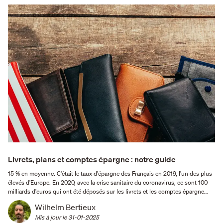
Livrets, plans et comptes épargne : notre guide
15 % en moyenne. C'était le taux d'épargne des Français en 2019, l'un des plus
élevés d'Europe. En 2020, avec la crise sanitaire du coronavirus, ce sont 100
milliards d'euros qui ont été déposés sur les livrets et les comptes épargne
tout au long de l'année par les contribuables ! La clé du succès ? La diversité
Wilhelm Bertieux
des produits présents sur le …
Mis à jour le 
31-01-2025