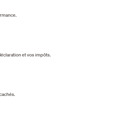
formance.
déclaration et vos impôts.
 cachés.