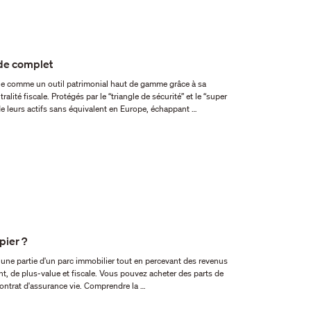
de complet
ralité fiscale. Protégés par le “triangle de sécurité” et le “super
 de leurs actifs sans équivalent en Europe, échappant …
pier ?
SCPI : en direct, à crédit, en nue-propriété ou dans un contrat d'assurance vie. Comprendre la …