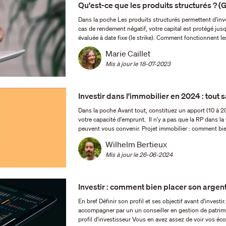
Qu'est-ce que les produits structurés ? (
Dans la poche Les produits structurés permettent d'inve
cas de rendement négatif, votre capital est protégé jusq
Marie Caillet
Mis à jour le 
18-07-2023
Investir dans l'immobilier en 2024 : tout s
Dans la poche Avant tout, constituez un apport (10 à 20 % du prix d'emprunt). Utilisez un simulateur pour estimer
votre capacité d'emprunt. Il n'y a pas que la RP dans la vie : SCPI, LMNP... D'autres investissements immobiliers
Wilhelm Bertieux
Mis à jour le 
26-06-2024
Investir : comment bien placer son argent
En bref Définir son profil et ses objectif avant d’investir. La clé de l'investissement est la diversification. Faites vous
accompagner par un un conseiller en gestion de patrimoine. Comment placer intelligemment son argent ? D
profil d’investisseur Vous en avez assez de 