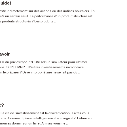
Guide)
stir indirectement sur des actions ou des indices boursiers. En
u’à un certain seuil. La performance d'un produit structuré est
évaluée à date fixe (le strike). Comment fonctionnent les produits structurés ? Les produits …
avoir
peuvent vous convenir. Projet immobilier : comment bien le préparer ? Devenir propriétaire ne se fait pas du …
 ?
éfinir son
voir vos économies dormir sur un livret A, mais vous ne …