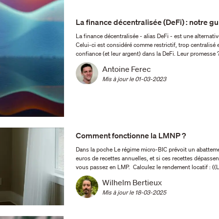
La finance décentralisée (DeFi) : notre g
La finance décentralisée - alias DeFi - est une alternat
Celui-ci est considéré comme restrictif, trop centralisé e
confiance (et leur argent) dans la DeFi. Leur promesse 
Antoine Ferec
Mis à jour le 
01-03-2023
Comment fonctionne la LMNP ?
Dans la poche Le régime micro-BIC prévoit un abattement de 50 % sur le montant des recettes. Au-delà de 23 000
euros de recettes annuelles, et si ces recettes dépassen
Wilhelm Bertieux
Mis à jour le 
18-03-2025