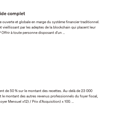
uide complet
ive ouverte et globale en marge du système financier traditionnel.
t vieillissant par les adeptes de la blockchain qui placent leur
? Offrir à toute personne disposant d'un …
t le montant des autres revenus professionnels du foyer fiscal,
vous passez en LMP. Calculez le rendement locatif : ((Loyer Mensuel x12) / Prix d'Acquisition) x 100. …