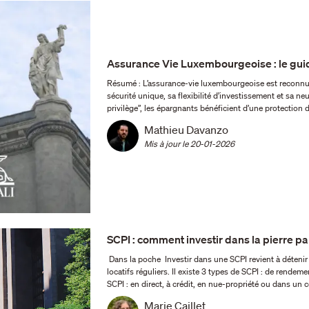
Assurance Vie Luxembourgeoise : le gui
Résumé : L’assurance-vie luxembourgeoise est reconnue comme un outil patrimonial haut de gamme grâce à sa
sécurité unique, sa flexibilité d’investissement et sa neut
privilège”, les épargnants bénéficient d’une protection
Mathieu Davanzo
Mis à jour le 
20-01-2026
SCPI : comment investir dans la pierre pa
Dans la poche Investir dans une SCPI revient à détenir une partie d'un parc immobilier tout en percevant des revenus
locatifs réguliers. Il existe 3 types de SCPI : de rendement, de plus-value et fiscale. Vous pouvez acheter des parts de
Marie Caillet