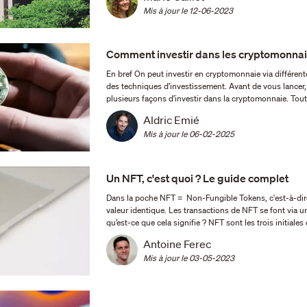
Mis à jour le 
12-06-2023
Comment investir dans les cryptomonnai
En bref On peut investir en cryptomonnaie via différentes plateformes. Le staking, le holding et le yield farming sont
des techniques d'investissement. Avant de vous lancer, étudiez la blockchain et analysez chaque projet crypto. Il y a
plusieurs façons d’investir dans la cryptomonnaie. Tout
Aldric Emié
Mis à jour le 
06-02-2025
Un NFT, c'est quoi ? Le guide complet
Dans la poche NFT = Non-Fungible Tokens, c'est-à-dire
valeur identique. Les transactions de NFT se font via une
qu’est-ce que cela signifie ? NFT sont 
Antoine Ferec
Mis à jour le 
03-05-2023