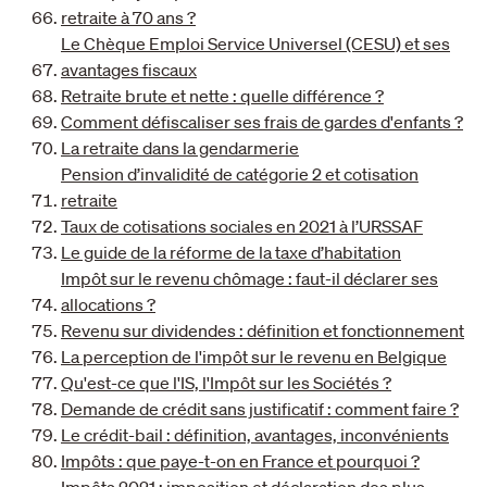
retraite à 70 ans ?
Le Chèque Emploi Service Universel (CESU) et ses
avantages fiscaux
Retraite brute et nette : quelle différence ?
Comment défiscaliser ses frais de gardes d'enfants ?
La retraite dans la gendarmerie
Pension d’invalidité de catégorie 2 et cotisation
retraite
Taux de cotisations sociales en 2021 à l’URSSAF
Le guide de la réforme de la taxe d’habitation
Impôt sur le revenu chômage : faut-il déclarer ses
allocations ?
Revenu sur dividendes : définition et fonctionnement
La perception de l'impôt sur le revenu en Belgique
Qu'est-ce que l'IS, l'Impôt sur les Sociétés ?
Demande de crédit sans justificatif : comment faire ?
Le crédit-bail : définition, avantages, inconvénients
Impôts : que paye-t-on en France et pourquoi ?