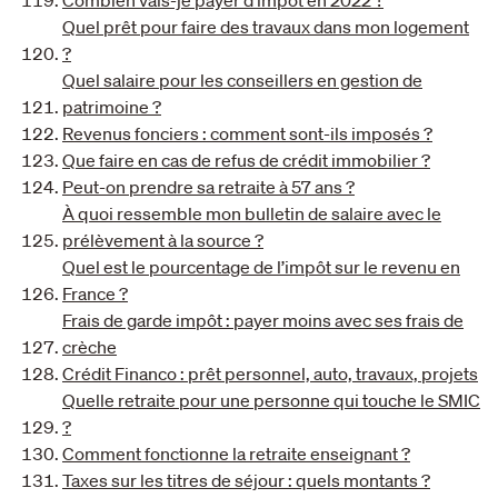
Combien vais-je payer d'impôt en 2022 ?
Quel prêt pour faire des travaux dans mon logement
?
Quel salaire pour les conseillers en gestion de
patrimoine ?
Revenus fonciers : comment sont-ils imposés ?
Que faire en cas de refus de crédit immobilier ?
Peut-on prendre sa retraite à 57 ans ?
À quoi ressemble mon bulletin de salaire avec le
prélèvement à la source ?
Quel est le pourcentage de l’impôt sur le revenu en
France ?
Frais de garde impôt : payer moins avec ses frais de
crèche
Crédit Financo : prêt personnel, auto, travaux, projets
Quelle retraite pour une personne qui touche le SMIC
?
Comment fonctionne la retraite enseignant ?
Taxes sur les titres de séjour : quels montants ?